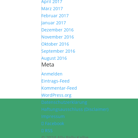
April 2017
März 2017
Februar 2017
Januar 2017
Dezember 2016
November 2016
Oktober 2016
September 2016
August 2016
Meta
Anmelden
Eintrags-Feed
Kommentar-Feed
WordPress.org
Datenschutzerklärung
Haftungsausschluss (Disclaimer)
Impressum
Facebook
RSS
© 2024 Ally Pally Kalbe