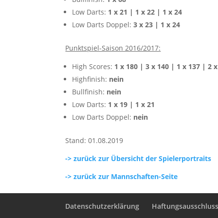
Low Darts:
1 x 21 | 1 x 22 | 1 x 24
Low Darts Doppel:
3 x 23 | 1 x 24
Punktspiel-Saison 2016/2017:
High Scores:
1 x 180 | 3 x 140 | 1 x 137 | 2 
Highfinish:
nein
Bullfinish:
nein
Low Darts:
1 x 19 | 1 x 21
Low Darts Doppel:
nein
Stand: 01.08.2019
-> zurück zur Übersicht der Spielerportraits
-> zurück zur Mannschaften-Seite
Datenschutzerklärung
Haftungsausschluss 