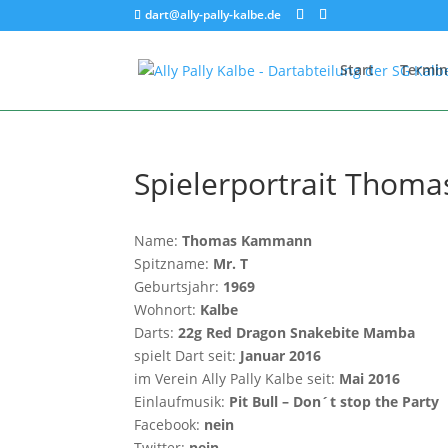
dart@ally-pally-kalbe.de
Start
Termin
Spielerportrait Thom
Name:
Thomas Kammann
Spitzname:
Mr. T
Geburtsjahr:
1969
Wohnort:
Kalbe
Darts:
22g Red Dragon Snakebite Mamba
spielt Dart seit:
Januar 2016
im Verein Ally Pally Kalbe seit:
Mai 2016
Einlaufmusik:
Pit Bull –
Don´t stop the Party
Facebook:
nein
Twitter:
nein