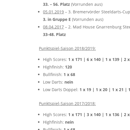
33. – 56. Platz
(Vorrunden aus)
05.01.2019
– 3. Bremervörder Steeldarts-Cup
3. in Gruppe E
(Vorrunden aus)
08.04.2017
– 2. Mad House Gnarrenburg Stee
33-48. Platz
Punktspiel-Saison 2018/2019:
High Scores:
1 x 171 | 6 x 140 | 1 x 139 | 2 
Highfinish:
120
Bullfinish:
1 x 68
Low Darts:
nein
Low Darts Doppel:
1 x 19 | 1 x 20 | 1 x 21 | 
Punktspiel-Saison 2017/2018:
High Scores:
1 x 171 | 3 x 140 | 1 x 136 | 2 
Highfinish:
nein
Bullfinish:
1 x 68