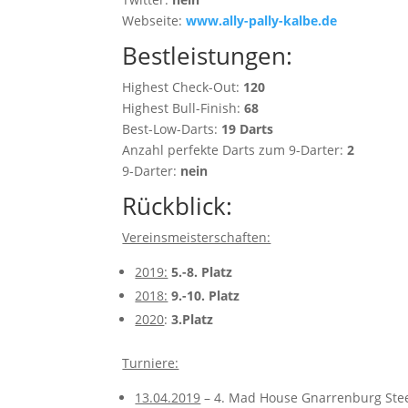
Webseite:
www.ally-pally-kalbe.de
Bestleistungen:
Highest Check-Out:
120
Highest Bull-Finish:
68
Best-Low-Darts:
19 Darts
Anzahl perfekte Darts zum 9-Darter:
2
9-Darter:
nein
Rückblick:
Vereinsmeisterschaften:
2019:
5.-8. Platz
2018:
9.-10. Platz
2020
:
3.Platz
Turniere:
13.04.2019
– 4. Mad House Gnarrenburg Stee