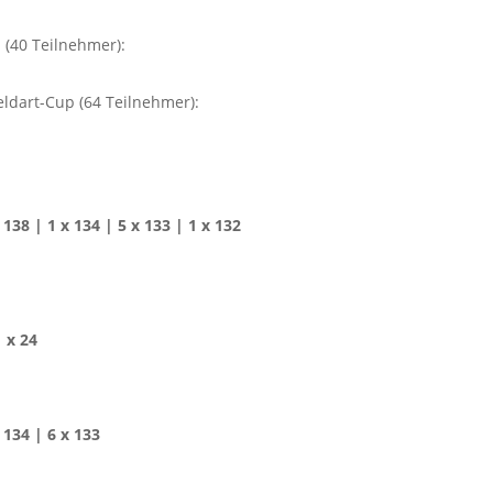
 (40 Teilnehmer):
ldart-Cup (64 Teilnehmer):
x 138 | 1 x 134 | 5 x 133 | 1 x 132
1 x 24
x 134 | 6 x 133