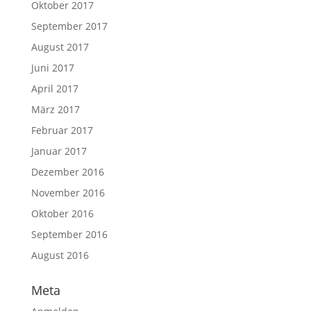
Oktober 2017
September 2017
August 2017
Juni 2017
April 2017
März 2017
Februar 2017
Januar 2017
Dezember 2016
November 2016
Oktober 2016
September 2016
August 2016
Meta