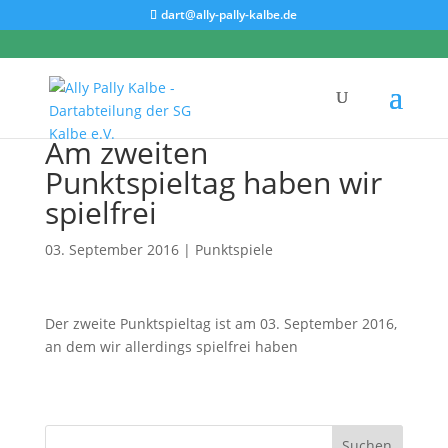
dart@ally-pally-kalbe.de
Am zweiten
Punktspieltag haben wir
spielfrei
03. September 2016
|
Punktspiele
Der zweite Punktspieltag ist am 03. September 2016,
an dem wir allerdings spielfrei haben